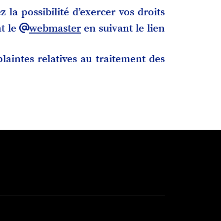
la possibilité d’exercer vos droits
nt le
webmaster
en suivant le lien
intes relatives au traitement des