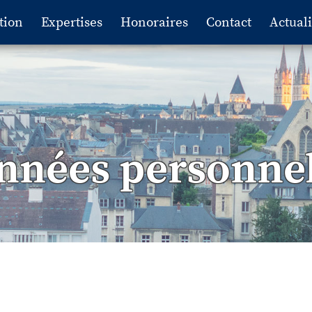
tion
Expertises
Honoraires
Contact
Actuali
nnées personnel